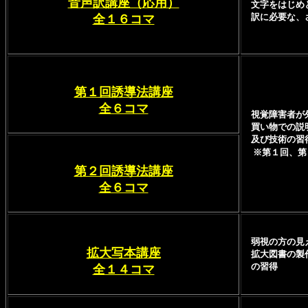
音声訳講座（応用）
文字をはじめと
訳に必要な、さ
全１６コマ
第１回誘導法講座
全６コマ
視覚障害者が外
買い物での説明
及び技術の習
※第１回、第
第２回誘導法講座
全６コマ
弱視の方の見え
拡大写本講座
拡大図書の製作
の習得
全１４コマ