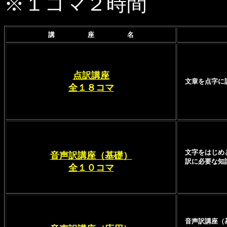
※１コマ２時間
講 座 名
点訳講座
文章を点字に訳
全１８コマ
文字をはじめと
音声訳講座（基礎）
訳に必要な知
全１０コマ
音声訳講座（