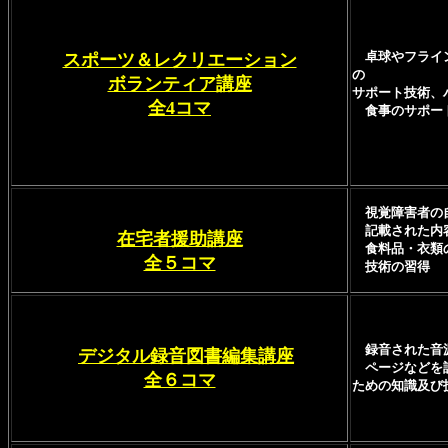
卓球やフライン
スポーツ＆レクリエーション
の
ボランティア講座
サポート技術、
全4コマ
食事のサポート
視覚障害者の自
記載された内容
在宅者援助講座
食料品・衣類の
全５コマ
技術の習得
録音された音源
デジタル録音図書編集講座
ページなどを設
全６コマ
ための知識及び