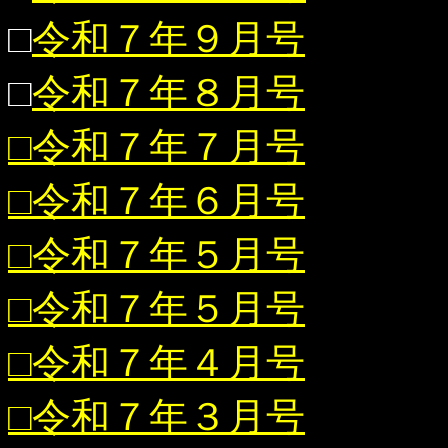
□
令和７年９月号
□
令和７年８月号
□令和７年７月号
□令和７年６月号
□令和７年５月号
□令和７年５月号
□令和７年４月号
□令和７年３月号