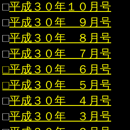
□
平成３０年１０月号
□
平成３０年 ９月号
□
平成３０年 ８月号
□
平成３０年 ７月号
□平成３０年 ６月号
□平成３０年 ５月号
□
平成３０年 ４月号
□
平成３０年 ３月号