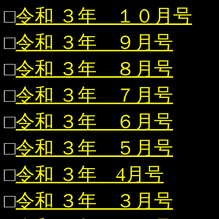
□
令和 ３年 １０月号
□
令和 ３年 ９月号
□
令和 ３年 ８月号
□
令和 ３年 ７月号
□
令和 ３年 ６月号
□
令和 ３年 ５月号
□
令和 ３年 4月号
□
令和 ３年 ３月号