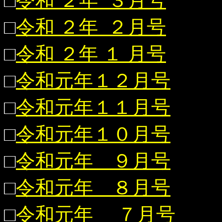
□
令和 ２年 ３月号
□
令和 ２年 ２月号
□
令和 ２年 １ 月号
□
令和元年１２月号
□
令和元年１１月号
□
令和元年１０月号
□
令和元年 ９月号
□
令和元年 ８月号
□
令和元年 ７月号