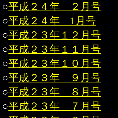
○
平成２４年 ２月号
○
平成２４年 1月号
○
平成２３年１２月号
○
平成２３年１１月号
○
平成２３年１０月号
○
平成２３年 ９月号
○
平成２３年 ８月号
○
平成２３年 ７月号