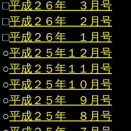
□
平成２６年 ３月号
□
平成２６年 ２月号
□
平成２６年 １月号
○
平成２５年１２月号
○
平成２５年１１月号
○
平成２５年１０月号
○
平成２５年 ９月号
○
平成２５年 ８月号