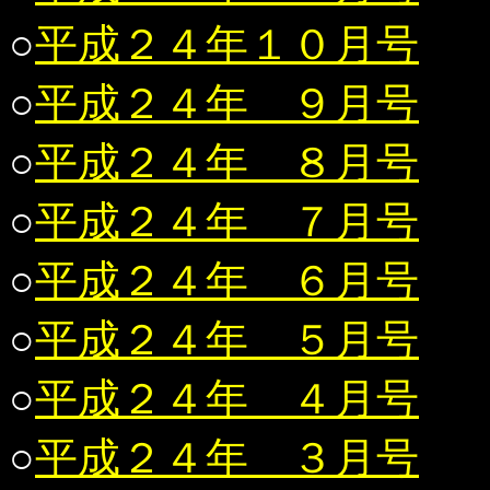
○
平成２４年１０月号
○
平成２４年 ９月号
○
平成２４年 ８月号
○
平成２４年 ７月号
○
平成２４年 ６月号
○
平成２４年 ５月号
○
平成２４年 ４月号
○
平成２４年 ３月号