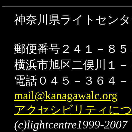
神奈川県ライトセンタ
郵便番号２４１－８５
横浜市旭区二俣川１－
電話０４５－３６４－
mail@kanagawalc.org
アクセシビリティにつ
(c)lightcentre
1999-2007