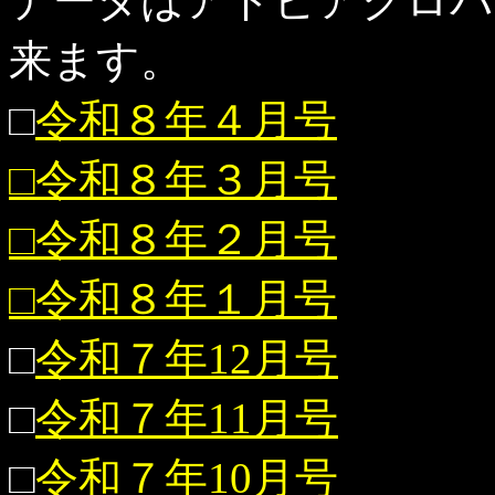
データはアドビアクロバ
来ます。
□
令和８年４月号
□令和８年３月号
□令和８年２月号
□令和８年１月号
□
令和７年12月号
□
令和７年11月号
□
令和７年10月号