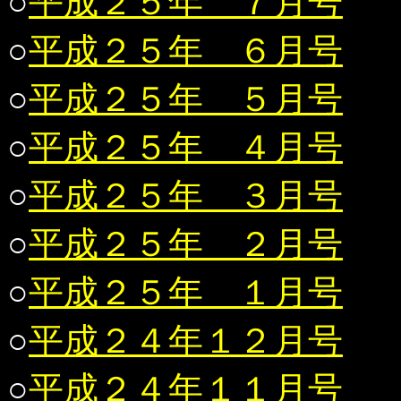
○
平成２５年 ７月号
○
平成２５年 ６月号
○
平成２５年 ５月号
○
平成２５年 ４月号
○
平成２５年 ３月号
○
平成２５年 ２月号
○
平成２５年 １月号
○
平成２４年１２月号
○
平成２４年１１月号