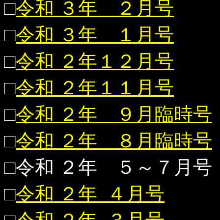
□
令和 ３年 ２月号
□
令和 ３年 １月号
□
令和 ２年１２月号
□
令和 ２年１１月号
□
令和 ２年 ９月臨時号
□
令和 ２年 ８月臨時号
□令和 ２年 ５～７月
□
令和 ２年 ４月号