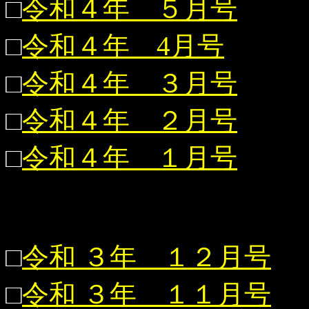
□
令和４年 ５月号
□
令和４年 4月号
□
令和４年 ３月号
□
令和４年 ２月号
□
令和４年 １月号
□
令和 ３年 １２月号
□
令和 ３年 １１月号