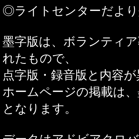
◎ライトセンターだより
墨字版は、ボランティア
れたもので、
点字版・録音版と内容が
ホームページの掲載は、
となります。