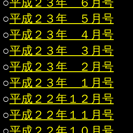
○
平成２３年 ６月号
○
平成２３年 ５月号
○
平成２３年 ４月号
○
平成２３年 ３月号
○
平成２３年 ２月号
○
平成２３年 １月号
○
平成２２年１２月号
○
平成２２年１１月号
○
平成２２年１０月号