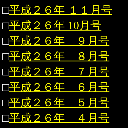
□
平成２６年 １１月号
□
平成２６年 10月号
□
平成２６年 ９月号
□
平成２６年 ８月号
□
平成２６年 ７月号
□
平成２６年 ６月号
□
平成２６年 ５月号
□
平成２６年 ４月号