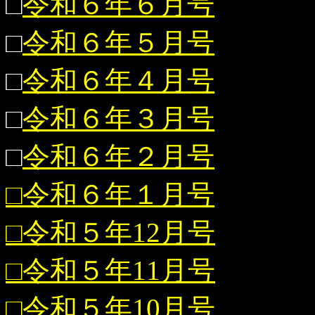
□
令和６年６月号
□
令和６年５月号
□
令和６年４月号
□
令和６年３月号
□
令和６年２月号
□令和６年１月号
□令和５年12月号
□令和５年11月号
□令和５年10月号